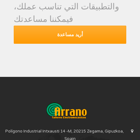
والتطبيقات التي تناسب عملك،
فيمكننا مساعدتك
أريد مساعدة
Polígono Industrial Intxausti 14 -M, 20215 Zegama, Gipuzkoa,
Spain