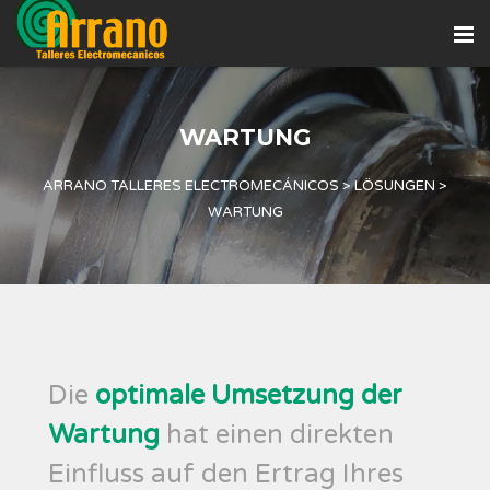
WARTUNG
ARRANO TALLERES ELECTROMECÁNICOS
>
LÖSUNGEN
>
WARTUNG
Die
optimale Umsetzung der
Wartung
hat einen direkten
Einfluss auf den Ertrag Ihres