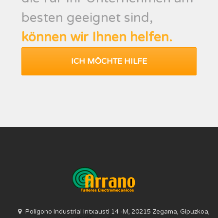
besten geeignet sind,
können wir Ihnen helfen.
ICH MÖCHTE HILFE
Polígono Industrial Intxausti 14 -M, 20215 Zegama, Gipuzkoa,